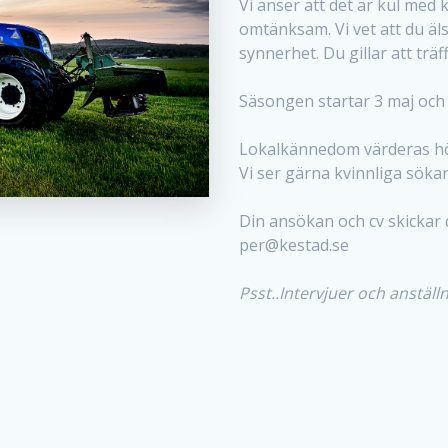
Vi anser att det är kul med k
omtänksam. Vi vet att du äls
synnerhet. Du gillar att trä
Säsongen startar 3 maj och v
Lokalkännedom värderas hö
Vi ser gärna kvinnliga söka
Din ansökan och cv skickar du
per@kestad.se
Psst..Intervjuer och anställ