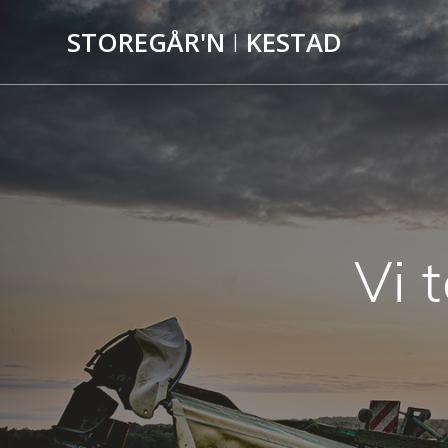
Skip
to
STOREGÅR'N
I
KESTAD
content
Vi 