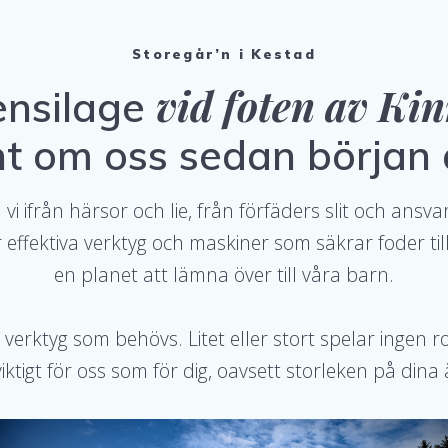
Storegår’n i Kestad
vid foten av Ki
 ensilage
t om oss sedan början a
i ifrån härsor och lie, från förfäders slit och ans
effektiva verktyg och maskiner som säkrar foder till
en planet att lämna över till våra barn.
erktyg som behövs. Litet eller stort spelar ingen roll.
viktigt för oss som för dig, oavsett storleken på dina