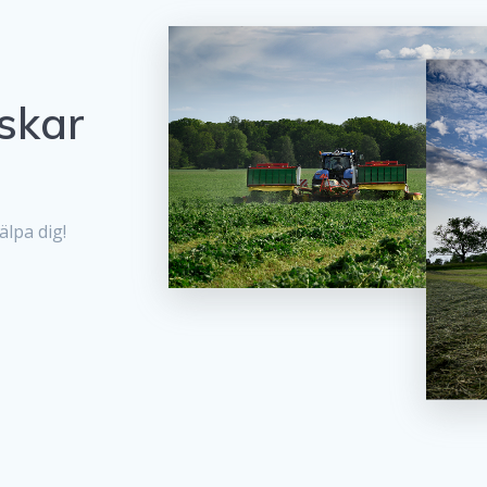
skar
älpa dig!