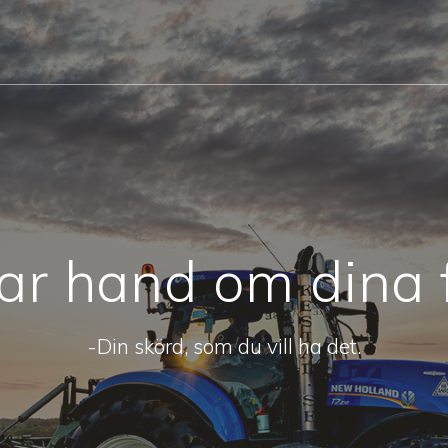
tar hand om dina f
-Din skörd, som du vill ha det.