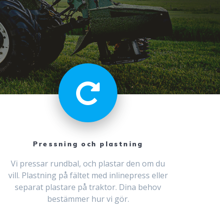
Pressning och plastning
Vi pressar rundbal, och plastar den om du
vill. Plastning på fältet med inlinepress eller
separat plastare på traktor. Dina behov
bestämmer hur vi gör.