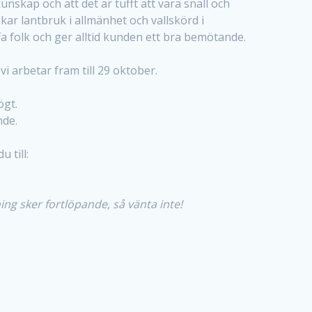
unskap och att det är tufft att vara snäll och
kar lantbruk i allmänhet och vallskörd i
ffa folk och ger alltid kunden ett bra bemötande.
i arbetar fram till 29 oktober.
gt.
nde.
 till:
ning sker fortlöpande, så vänta inte!