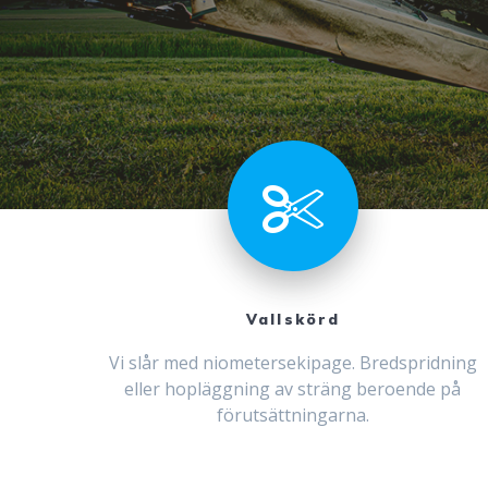
Vallskörd
Vi slår med niometersekipage. Bredspridning
eller hopläggning av sträng beroende på
förutsättningarna.